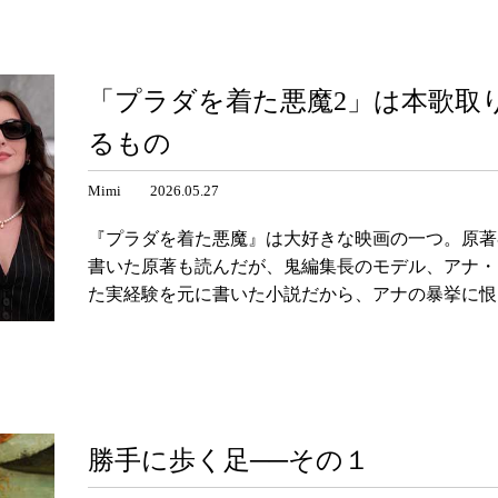
「プラダを着た悪魔2」は本歌取
るもの
Mimi 2026.05.27
『プラダを着た悪魔』は大好きな映画の一つ。原著
書いた原著も読んだが、鬼編集長のモデル、アナ・
た実経験を元に書いた小説だから、アナの暴挙に
勝手に歩く足──その１