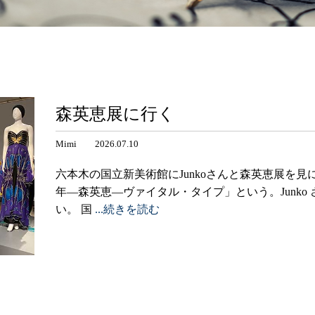
森英恵展に行く
Mimi 2026.07.10
六本木の国立新美術館にJunkoさんと森英恵展を見
年―森英恵―ヴァイタル・タイプ」という。Junko
い。 国
...続きを読む