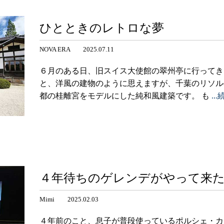
ひとときのレトロな夢
NOVA ERA 2025.07.11
６月のある日、旧スイス大使館の翠州亭に行ってき
と、洋風の建物のように思えますが、千葉のリソル
都の桂離宮をモデルにした純和風建築です。 も
..
４年待ちのゲレンデがやって来た!
Mimi 2025.02.03
４年前のこと、息子が普段使っているポルシェ・カ