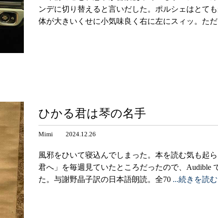
ンデに切り替えると言いだした。ポルシェはとても
体が大きいくせに小気味良く右に左にスィッ。た
ひかる君は琴の名手
Mimi 2024.12.26
風邪をひいて寝込んでしまった。本を読む気も起ら
君へ」を毎週見ていたところだったので、Audibl
た。与謝野晶子訳の日本語朗読。全70
...続きを読む