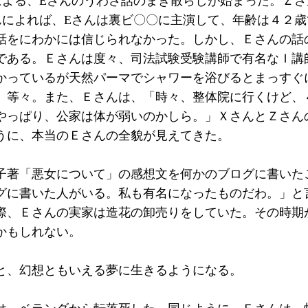
による、Eさんのうわさ話のまき散らしが始まった。Ｚ
んによれば、Eさんは裏ビ〇〇に主演して、年齢は４２
話をにわかには信じられなかった。しかし、Ｅさんの話
である。Ｅさんは度々、司法試験受験講師で有名なＩ講
かっているが天然パーマでシャワーを浴びるとまっすぐ
、等々。また、Ｅさんは、「時々、整体院に行くけど、
やっぱり、公家は体が弱いのかしら。」ＸさんとＺさん
うに、本当のＥさんの全貌が見えてきた。
子著「悪女について」の感想文を何かのブログに書いた
グに書いた人がいる。私も有名になったものだわ。」と
際、Ｅさんの実家は造花の卸売りをしていた。その時期
かもしれない。
と、幻想ともいえる夢に生きるようになる。