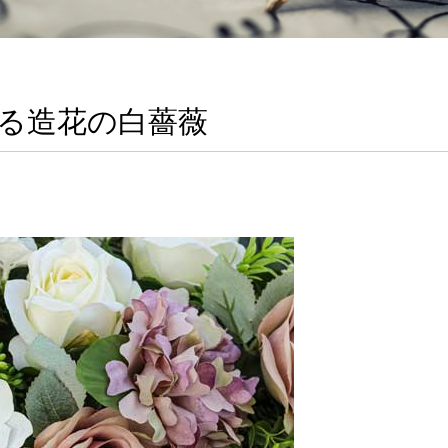
る造花の白薔薇