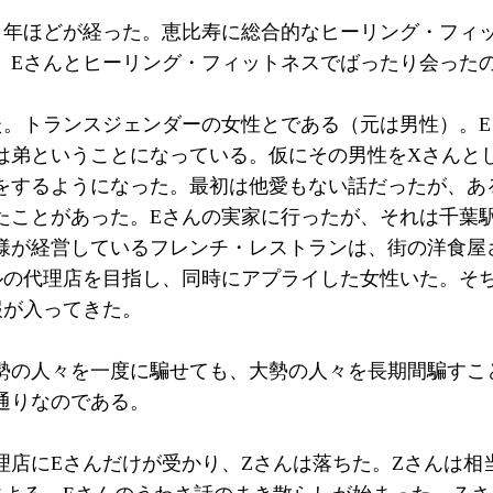
０年ほどが経った。恵比寿に総合的なヒーリング・フィ
、Eさんとヒーリング・フィットネスでばったり会った
た。トランスジェンダーの女性とである（元は男性）。
は弟ということになっている。仮にその男性をXさんとし
をするようになった。最初は他愛もない話だったが、あ
たことがあった。Eさんの実家に行ったが、それは千葉
様が経営しているフレンチ・レストランは、街の洋食屋
ルの代理店を目指し、同時にアプライした女性いた。そ
報が入ってきた。
勢の人々を一度に騙せても、大勢の人々を長期間騙すこ
通りなのである。
理店にEさんだけが受かり、Zさんは落ちた。Zさんは相