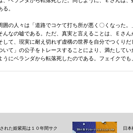
は、ベランダから転落死した。同じように、Ｅさんは、
ある。
周囲の人々は「道路でコケて打ち所が悪く〇くなった。
そんなの嘘である。ただ、真実と言えることは、Ｅさん
そして、現実に耐え切れず虚構の世界を自分でつくりだ
ついて」の公子をトレースすることにより、満たしてい
ようにベランダから転落死したのである。フェイクでも
された姫紫苑は１０年間サク
日本