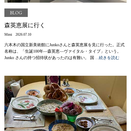
BLOG
森英恵展に行く
Mimi 2026.07.10
六本木の国立新美術館にJunkoさんと森英恵展を見に行った。正式
名称は、「生誕100年―森英恵―ヴァイタル・タイプ」という。
Junko さんの持つ招待状があったのは有難い。 国
...続きを読む