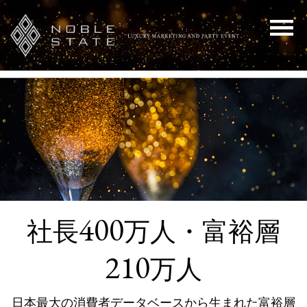
400
社長
万人・富裕層
210
万人
日本最大の消費者データベースから生まれた富裕層