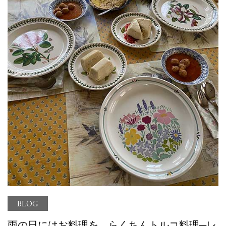
BLOG
雨の日にはお料理を らくちんトルコ料理─レ