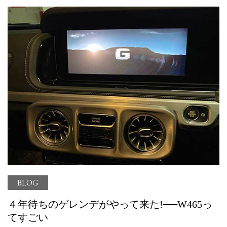
BLOG
４年待ちのゲレンデがやって来た!──W465っ
てすごい