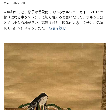
Mimi 2025.02.03
４年前のこと、息子が普段使っているポルシェ・カイエンGTSの
替りになる車をゲレンデに切り替えると言いだした。ポルシェは
とても乗り心地が良い。高速道路も、図体が大きいくせに小気味
良く右に左にスィッ。ただ
...続きを読む