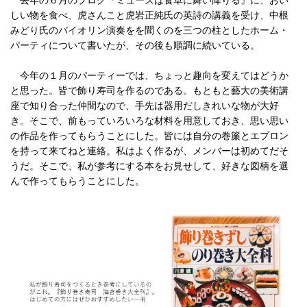
去年の６月のブログ『ミューズは食卓に舞い降りる』に、おい
しい物を食べ、虎さんこと虎岩正純氏の英詩の講義を受け、中根
みどり氏のバイオリン演奏をを聞くのを三つの柱としたホーム・
パーティについて書いたが、その後も順調に続いている。
今年の１月のパーティーでは、ちょっと趣向を変えてはどうか
と思った。皆で飾り寿司を作るのである。もともと藝大の美術講
座で知り合った仲間なので、手先は器用だしきれいな物が大好
き。そこで、前もっていろいろな材料を用意しておき、思い思い
の作品を作ってもらうことにした。皆には自分の巻簾とエプロン
を持って来てねと連絡。私はよく作るが、メンバーは初めてだそ
うだ。そこで、私が参考にする本をお見せして、好きな図柄を選
んで作ってもらうことにした。