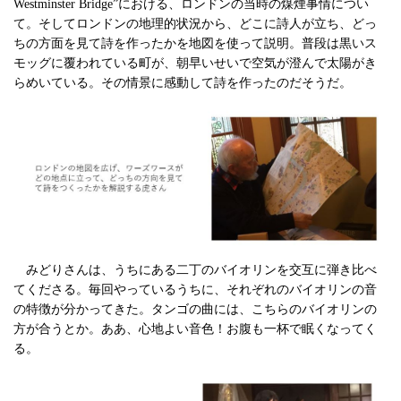
Westminster Bridge”における、ロンドンの当時の煤煙事情につい
て。そしてロンドンの地理的状況から、どこに詩人が立ち、どっ
ちの方面を見て詩を作ったかを地図を使って説明。普段は黒いス
モッグに覆われている町が、朝早いせいで空気が澄んで太陽がき
らめいている。その情景に感動して詩を作ったのだそうだ。
みどりさんは、うちにある二丁のバイオリンを交互に弾き比べ
てくださる。毎回やっているうちに、それぞれのバイオリンの音
の特徴が分かってきた。タンゴの曲には、こちらのバイオリンの
方が合うとか。ああ、心地よい音色！お腹も一杯で眠くなってく
る。