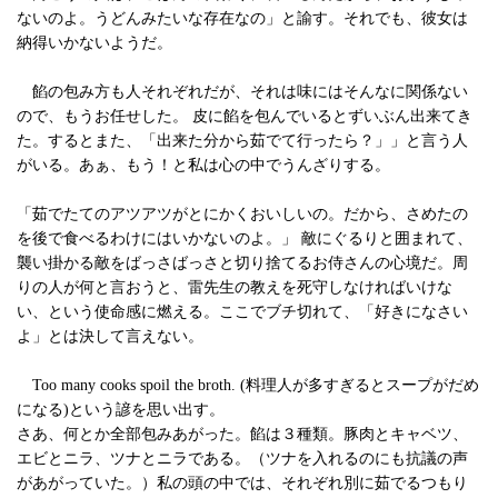
ないのよ。うどんみたいな存在なの」と諭す。それでも、彼女は
納得いかないようだ。
餡の包み方も人それぞれだが、それは味にはそんなに関係ない
ので、もうお任せした。 皮に餡を包んでいるとずいぶん出来てき
た。するとまた、「出来た分から茹でて行ったら？」」と言う人
がいる。あぁ、もう！と私は心の中でうんざりする。
「茹でたてのアツアツがとにかくおいしいの。だから、さめたの
を後で食べるわけにはいかないのよ。」 敵にぐるりと囲まれて、
襲い掛かる敵をばっさばっさと切り捨てるお侍さんの心境だ。周
りの人が何と言おうと、雷先生の教えを死守しなければいけな
い、という使命感に燃える。ここでブチ切れて、「好きになさい
よ」とは決して言えない。
Too many cooks spoil the broth. (料理人が多すぎるとスープがだめ
になる)という諺を思い出す。
さあ、何とか全部包みあがった。餡は３種類。豚肉とキャベツ、
エビとニラ、ツナとニラである。（ツナを入れるのにも抗議の声
があがっていた。）私の頭の中では、それぞれ別に茹でるつもり