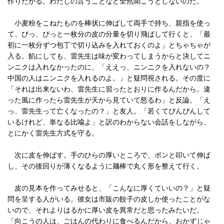
作りたがる。わたしの言うことなど全然聞こうとしないのだ。
小麦粉をこねたものを棒状に伸ばして両手で持ち、親指を使っ
て、ぴっ、ぴっと一枚分の皮の分量を切り飛ばして行くと、「最
初に一枚分ずつ包丁で切り込みを入れておくのよ」とちゃちゃが
入る。餡にしても、雷先生は味が変わってしまうからと決してニ
ンニクは入れなかったのに、「ええっ、ニンニクを入れないの？
中国の人はニンニクを入れるのよ。」と疑問視される。その度に
「それは出来ないわ、雷先生に習ったとおりに作るんだから。違
った風に作ったら雷先生が天から見ていて怒るわ」と反論。「え
っ、雷先生って亡くなったの？」と友人。「若くてぴんぴんして
いるけれど、単なる比喩よ」と訳のわからない会話をしながら、
とにかく雷先生方式を守る。
次に皮を伸ばす。手のひらの厚いところで、ボンと叩いて伸ば
し、その後回りが薄くなるように麺棒で丸く形を整えて行く。
皮の見本を作ってみせると、「こんなに厚くていいの？」と疑
問を呈する人がいる。彼女は市販の餃子の皮しか使ったことがな
いので、それよりはるかに厚い皮を異常だと思ったみたいだ。
「向こうの人は、ごはんの代わりに食べるんだから、おかずじゃ