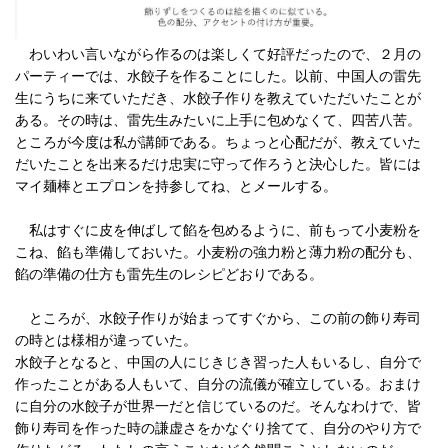
わいわい言いながら作るのは楽しくて好評だったので、２月の
パーティーでは、水餃子を作ることにした。以前、中国人の雷先
生にうちに来ていただき、水餃子作りを教えていただいたことが
ある。その時は、雷先生みたいに上手に包めなくて、四苦八苦。
ところが今度は私が講師である。ちょっと心配だが、教えていた
だいたことを出来るだけ忠実に守って作ろうと決心した。皆には
マイ麺棒とエプロンを持参してね、とメールする。
私はすぐに皮を伸ばして餡を包めるように、前もって小麦粉を
こね、餡も準備しておいた。小麦粉の強力粉と薄力粉の配分も、
餡の準備の仕方も雷先生のレシピどおりである。
ところが、水餃子作りが始まってすぐから、この前の飾り寿司
の時とは様相が違っていた。
水餃子となると、中国の人にじきじき習った人もいるし、自分で
作ったことがある人もいて、自分の流儀が確立している。おまけ
に自分の水餃子が世界一だと信じているのだ。そんなわけで、皆
飾り寿司を作った時の謙虚さをかなぐり捨てて、自分のやり方で