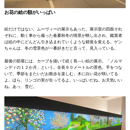
お花の絵の額がいっぱい
絵だけではない。ムーヴィーの展示もあった。展示室の四面それ
ぞれに、動く車から撮った春夏秋冬の情景が映し出され、鑑賞者
は絵の中にどんどん引き込まれていくような錯覚を覚える。ゲン
ちゃんは、冬の雪景色が一番好きだと言って、見入っている。
最後の部屋には、カーブを描いて続く長―い絵の展示。「ノルマ
ンディの１２か月」という。全長９０メートルの景色。手をつな
いで、季節をまたいだお散歩を楽しむ。木に白い花が咲いてる
よ。ほら、リンゴの実が生ってるよ。いっぱいだね。お天気いい
ね。あっ、雪だ。