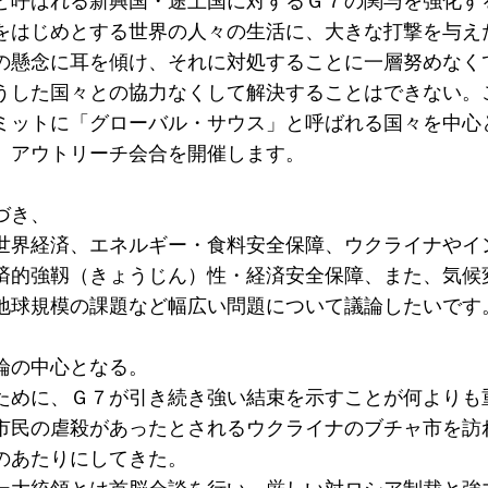
と呼ばれる新興国・途上国に対するＧ７の関与を強化す
をはじめとする世界の人々の生活に、大きな打撃を与え
の懸念に耳を傾け、それに対処することに一層努めなく
うした国々との協力なくして解決することはできない。
ミットに「グローバル・サウス」と呼ばれる国々を中心
、アウトリーチ会合を開催します。
づき、
世界経済、エネルギー・食料安全保障、ウクライナやイ
済的強靱（きょうじん）性・経済安全保障、また、気候
地球規模の課題など幅広い問題について議論したいです
論の中心となる。
ために、Ｇ７が引き続き強い結束を示すことが何よりも
市民の虐殺があったとされるウクライナのブチャ市を訪
のあたりにしてきた。