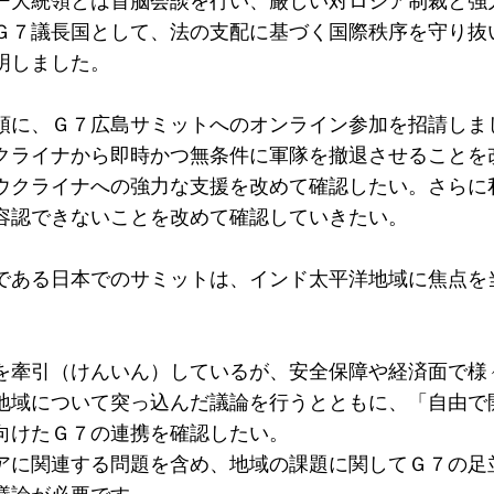
ー大統領とは首脳会談を行い、厳しい対ロシア制裁と強
Ｇ７議長国として、法の支配に基づく国際秩序を守り抜
明しました。
領に、Ｇ７広島サミットへのオンライン参加を招請しま
クライナから即時かつ無条件に軍隊を撤退させることを
ウクライナへの強力な支援を改めて確認したい。さらに
容認できないことを改めて確認していきたい。
である日本でのサミットは、インド太平洋地域に焦点を
を牽引（けんいん）しているが、安全保障や経済面で様
地域について突っ込んだ議論を行うとともに、「自由で
向けたＧ７の連携を確認したい。
アに関連する問題を含め、地域の課題に関してＧ７の足