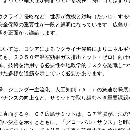
によって不確実性が高まっている現在、特に当てはまり
ウクライナ侵略など、世界が危機と対峙（たいじ）する
安全保障の重要性が一段と鮮明になっています。広島サ
題を正面から議論します。
ついては、ロシアによるウクライナ侵略によりエネルギ
ても、２０５０年温室効果ガス排出ネット・ゼロに向け
源、技術を活用する必要性や地政学的リスクを認識しつ
けた多様な道筋を示していく必要があります。
発、ジェンダー主流化、人工知能（ＡＩ）の急速な発展
バナンスの向上など、サミットで取り組むべき重要課題
に直面する今、Ｇ７広島サミットは、Ｇ７首脳が、法の
強い決意を示すとともに、「グローバル・サウス」と呼