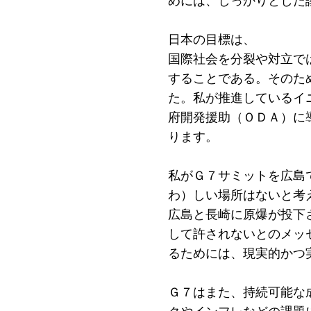
めには、しっかりとした
日本の目標は、
国際社会を分裂や対立で
することである。そのた
た。私が推進しているイ
府開発援助（ＯＤＡ）に
ります。
私がＧ７サミットを広島
わ）しい場所はないと考
広島と長崎に原爆が投下
して許されないとのメッ
るためには、現実的かつ
Ｇ７はまた、持続可能な