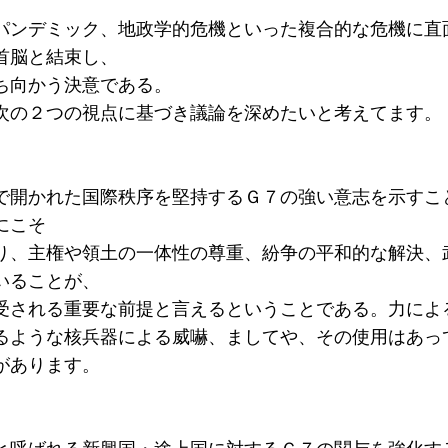
パンデミック、地政学的危機といった複合的な危機に直
首脳と結束し、
ち向かう決意である。
次の２つの視点に基づき議論を深めたいと考えてます。
で開かれた国際秩序を堅持するＧ７の強い意志を示すこ
にこそ
り、主権や領土の一体性の尊重、紛争の平和的な解決、
いることが、
受される重要な前提と言えるということである。力によ
るような核兵器による威嚇、ましてや、その使用はあっ
があります。