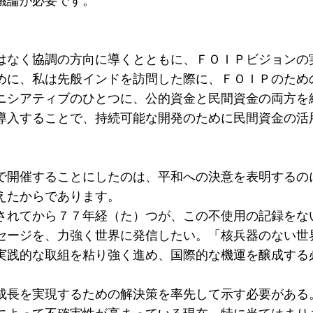
議論が必要です。
はなく協調の方向に導くとともに、ＦＯＩＰビジョンの
めに、私は先般インドを訪問した際に、ＦＯＩＰのため
ニシアティブのひとつに、公的資金と民間資金の両方を
導入することで、持続可能な開発のために民間資金の活
で開催することにしたのは、平和への決意を表明するの
えたからであります。
されてから７７年経（た）つが、この不使用の記録をな
セージを、力強く世界に発信したい。「核兵器のない世
実践的な取組を粘り強く進め、国際的な機運を醸成する
成長を実現するための解決策を率先して示す必要がある