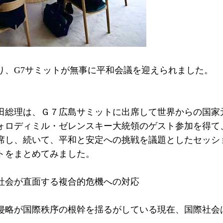
り、G7サミットが無事に平和会議を迎えられました。
田総理は、Ｇ７広島サミットに出席して世界からの国家
ォロディミル・ゼレンスキー大統領のゲスト参加を得て
席し、続いて、平和と安定への挑戦を議題としたセッシ
トをまとめてみました。
社会が直面する複合的危機への対応
侵略が国際秩序の根幹を揺るがしている現在、国際社会