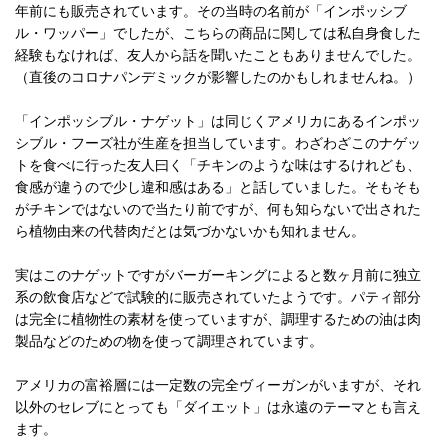
年前にも販売されています。その当時の名前が「インポッシブ
ル・ワッパー」でしたが、こちらの商品に関しては私自身食した
経験もなければ、友人から話を聞いたこともありませんでした。
（直後のコロナパンデミックが影響したのかもしれませんね。）
「インポッシブル・ナゲット」は同じくアメリカにあるインポッ
シブル・フーズ社が生産を担当しています。わざわざこのナゲッ
トを食べに行った友人曰く「チキンのような味はするけれども、
食感が違うので少し違和感はある」と話していました。そもそも
がチキンではないので当たり前ですが、何も知らないで出された
ら植物由来の代替肉だとは気づかないかも知れません。
実はこのナゲットですがバーガーキングによると数ヶ月前に独立
系の飲食店などで試験的に販売されていたようです。パティ部分
は完全に植物性の素材を使っていますが、調理するための油は肉
製品などのための物を使って調理されています。
アメリカの富裕層には一定数の完全ヴィーガンがいますが、それ
以外のセレブにとっても「ダイエット」は永遠のテーマとも言え
ます。