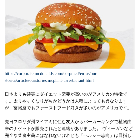
https://corporate.mcdonalds.com/corpmcd/en-us/our-
stories/article/ourstories.mcplant-usrestaurant.html
日本よりも確実にダイエット需要が高いのがアメリカの特徴で
す。太りやすくなりがちかどうかは人種によっても異なります
が、富裕層でもファーストフード好きが多いのがアメリカです。
先日フロリダ州マイアミに住む友人からバーガーキングで植物由
来のナゲットが販売されたと連絡がありました。 ヴィーガンなど
完全な菜食主義にはなれないけれども「ヘルシー志向」は目指し