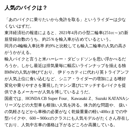
人気のバイクは？
「あのバイクに乗りたいから免許を取る」というライダーは少な
くないはずだ。
東洋経済社の報道によると、2021年4月の小型二輪車(251cc～)の新
規登録台数のうち、約25％を輸入車が占めているという。
同月の4輪輸入車比率 約9%と比較しても輸入二輪車の人気の高さ
がうかがえる。
輸入バイクと言うと米ハーレー・ダビッドソンを思い浮かべるだ
ろうか。しかし最近は排気量毎に幅広いラインナップを揃える独
BMWの人気が伸びており、 伊ドゥカティに代わり英トライアンフ
が人気上位に食い込むなど、シニア・ライダーの増加による嗜好
変化や乗りやすさを重視したマシン選びにマッチするバイクを提
供できるメーカーが人気を博しているようだ。
国産では、HONDA CB Super Four、Kawasaki Z、Suzuki KATANAシ
リーズなどの大型車も根強い人気を誇る。体力的な問題や、 扱い
の気軽さなどから車検の必要がなく乾燥重量の軽い400ccまでの中
型バイクや、600～900ccのクラスにも人気モデルがたくさん存在し
ており、人気中古車の価格は下がるどころか高騰している。