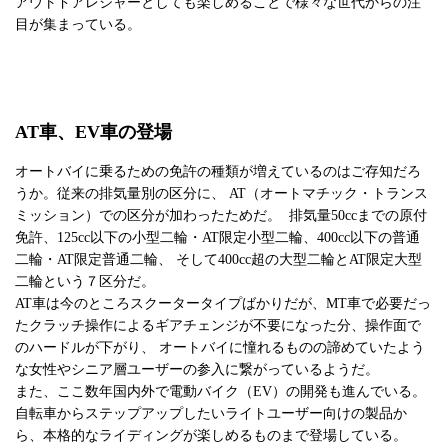
アウトドアレジャーとしても楽しめることで様々な世代からの注
目が集まっている。
AT車、EV車の登場
オートバイに乗るための免許の種類が増えているのはご存知だろ
うか。従来の排気量別の区分に、 AT（オートマチック・トランス
ミッション）での区分が加わったためだ。 排気量50ccまでの原付
免許、125cc以下の小型二輪・AT限定小型二輪、400cc以下の普通
二輪・AT限定普通二輪、 そして400cc超の大型二輪とAT限定大型
二輪という７区分だ。
AT車は今のところスクータータイプばかりだが、MT車で必要だっ
たクラッチ操作によるギアチェンジが不要になった分、操作面で
のハードルが下がり、 オートバイに憧れるものの諦めていたよう
な女性やシニア層ユーザーの参入に繋がっているようだ。
また、ここ数年国内外で電動バイク（EV）の開発も進んでいる。
自転車からステップアップしたいライトユーザー向けの製品か
ら、本格的なライディングが楽しめるものまで登場している。