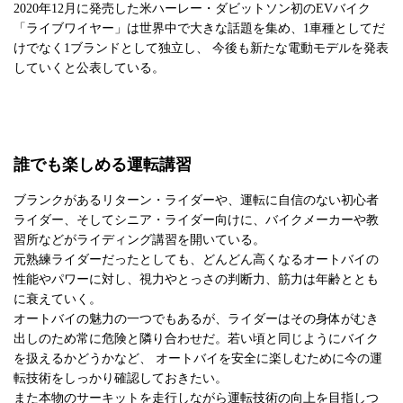
2020年12月に発売した米ハーレー・ダビットソン初のEVバイク
「ライブワイヤー」は世界中で大きな話題を集め、1車種としてだ
けでなく1ブランドとして独立し、 今後も新たな電動モデルを発表
していくと公表している。
誰でも楽しめる運転講習
ブランクがあるリターン・ライダーや、運転に自信のない初心者
ライダー、そしてシニア・ライダー向けに、バイクメーカーや教
習所などがライディング講習を開いている。
元熟練ライダーだったとしても、どんどん高くなるオートバイの
性能やパワーに対し、視力やとっさの判断力、筋力は年齢ととも
に衰えていく。
オートバイの魅力の一つでもあるが、ライダーはその身体がむき
出しのため常に危険と隣り合わせだ。若い頃と同じようにバイク
を扱えるかどうかなど、 オートバイを安全に楽しむために今の運
転技術をしっかり確認しておきたい。
また本物のサーキットを走行しながら運転技術の向上を目指しつ