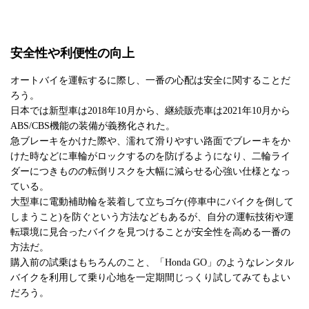
安全性や利便性の向上
オートバイを運転するに際し、一番の心配は安全に関することだ
ろう。
日本では新型車は2018年10月から、継続販売車は2021年10月から
ABS/CBS機能の装備が義務化された。
急ブレーキをかけた際や、濡れて滑りやすい路面でブレーキをか
けた時などに車輪がロックするのを防げるようになり、二輪ライ
ダーにつきものの転倒リスクを大幅に減らせる心強い仕様となっ
ている。
大型車に電動補助輪を装着して立ちゴケ(停車中にバイクを倒して
しまうこと)を防ぐという方法などもあるが、自分の運転技術や運
転環境に見合ったバイクを見つけることが安全性を高める一番の
方法だ。
購入前の試乗はもちろんのこと、「Honda GO」のようなレンタル
バイクを利用して乗り心地を一定期間じっくり試してみてもよい
だろう。