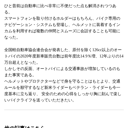
ひと昔前は自動車に比べ非常に不便だった点も解消されつつあ
る。
スマートフォンを取り付けるホルダーはもちろん、バイク専用の
ナビゲーション・システムも登場し、ヘルメットに装着するイン
カムを利用すれば複数の仲間とスムーズに会話することも可能に
なった。
全国軽自動車協会連合会が発表した、原付を除く126cc以上のオー
トバイの2020年度新車販売台数は前年度比14.9％増、12年ぶりの14
万台超えとなった。
しかしその反面、オートバイによる交通事故が増加しているのも
また事実である。
ヘルメットやプロテクターなどで身を守ることはもとより、交通
ルールを順守するなど新米ライダーもベテラン・ライダーも今一
度基本に立ち返り、 安全のための心得をしっかり胸に刻んで楽し
いバイクライフを送っていただきたい。