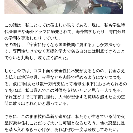
この話は、私にとっては羨ましい限りである。現に、私も学生時
代SF映画や海外ドラマに触発されて、海外留学したり、専門分野
の学問を専攻したりしていた。
その際は、「宇宙に行くなら国際機関に属する」しか方法がな
く、専門性だけでなく基礎的学力で劣る自分には到底できること
でないと判断し、泣く泣く諦めた。
しかし今では、コスト面や安全性に不安があるものの、お金さえ
支払えば地球や月、火星などを肉眼で拝めるようになりつつあ
る。仮に1回あたり数千万円支払って地球を眼下におさめられるの
であれば、私は喜んでこの対価を支払いたいと思う一人である。
それほどまでに宇宙に憧れ、人間が想像する範疇を超えたあの空
間に放り出されたいと思っている。
さらに、このまま技術革新が進めば、私たちが生きている間で火
星探索や住むことだって大いに可能となるだろう。他の惑星に足
を踏み入れるきっかけが、あればぜひ一度は経験してみたい。