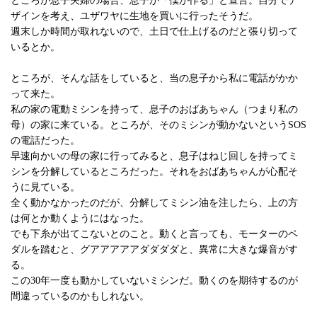
ところが息子夫婦の場合、息子が「僕が作る」と宣言。自分でデ
ザインを考え、ユザワヤに生地を買いに行ったそうだ。
週末しか時間が取れないので、土日で仕上げるのだと張り切って
いるとか。
ところが、そんな話をしていると、当の息子から私に電話がかか
って来た。
私の家の電動ミシンを持って、息子のおばあちゃん（つまり私の
母）の家に来ている。ところが、そのミシンが動かないというSOS
の電話だった。
早速向かいの母の家に行ってみると、息子はねじ回しを持ってミ
シンを分解しているところだった。それをおばあちゃんが心配そ
うに見ている。
全く動かなかったのだが、分解してミシン油を注したら、上の方
は何とか動くようにはなった。
でも下糸が出てこないとのこと。動くと言っても、モーターのペ
ダルを踏むと、グアアアアアダダダダと、異常に大きな爆音がす
る。
この30年一度も動かしていないミシンだ。動くのを期待するのが
間違っているのかもしれない。