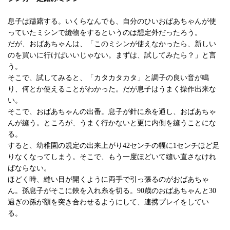
息子は躊躇する。いくらなんでも、自分のひいおばあちゃんが使
っていたミシンで縫物をするというのは想定外だったろう。
だが、おばあちゃんは、「このミシンが使えなかったら、新しい
のを買いに行けばいいじゃない。まずは、試してみたら？」と言
う。
そこで、試してみると、「カタカタカタ」と調子の良い音が鳴
り、何とか使えることがわかった。だが息子はうまく操作出来な
い。
そこで、おばあちゃんの出番。息子が針に糸を通し、おばあちゃ
んが縫う。ところが、うまく行かないと更に内側を縫うことにな
る。
すると、幼稚園の規定の出来上がり42センチの幅に1センチほど足
りなくなってしまう。そこで、もう一度ほどいて縫い直さなけれ
ばならない。
ほどく時、縫い目が開くように両手で引っ張るのがおばあちゃ
ん。孫息子がそこに鋏を入れ糸を切る。90歳のおばあちゃんと30
過ぎの孫が額を突き合わせるようにして、連携プレイをしてい
る。