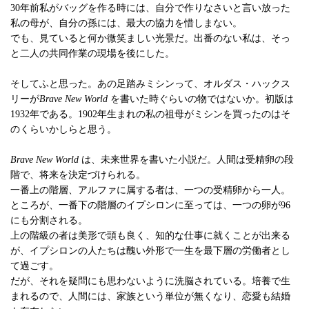
30年前私がバッグを作る時には、自分で作りなさいと言い放った
私の母が、自分の孫には、最大の協力を惜しまない。
でも、見ていると何か微笑ましい光景だ。出番のない私は、そっ
と二人の共同作業の現場を後にした。
そしてふと思った。あの足踏みミシンって、オルダス・ハックス
リーが
Brave New World
を書いた時ぐらいの物ではないか。初版は
1932年である。1902年生まれの私の祖母がミシンを買ったのはそ
のくらいかしらと思う。
Brave New World
は、未来世界を書いた小説だ。人間は受精卵の段
階で、将来を決定づけられる。
一番上の階層、アルファに属する者は、一つの受精卵から一人。
ところが、一番下の階層のイプシロンに至っては、一つの卵が96
にも分割される。
上の階級の者は美形で頭も良く、知的な仕事に就くことが出来る
が、イプシロンの人たちは醜い外形で一生を最下層の労働者とし
て過ごす。
だが、それを疑問にも思わないように洗脳されている。培養で生
まれるので、人間には、家族という単位が無くなり、恋愛も結婚