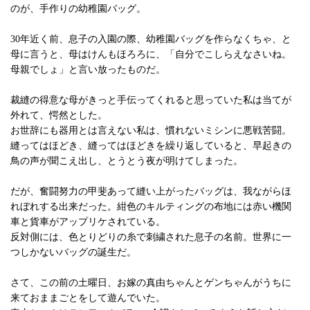
のが、手作りの幼稚園バッグ。
30年近く前、息子の入園の際、幼稚園バッグを作らなくちゃ、と
母に言うと、母はけんもほろろに、「自分でこしらえなさいね。
母親でしょ」と言い放ったものだ。
裁縫の得意な母がきっと手伝ってくれると思っていた私は当てが
外れて、愕然とした。
お世辞にも器用とは言えない私は、慣れないミシンに悪戦苦闘。
縫ってはほどき、縫ってはほどきを繰り返していると、早起きの
鳥の声が聞こえ出し、とうとう夜が明けてしまった。
だが、奮闘努力の甲斐あって縫い上がったバッグは、我ながらほ
れぼれする出来だった。紺色のキルティングの布地には赤い機関
車と貨車がアップリケされている。
反対側には、色とりどりの糸で刺繍された息子の名前。世界に一
つしかないバッグの誕生だ。
さて、この前の土曜日、お嫁の真由ちゃんとゲンちゃんがうちに
来ておままごとをして遊んでいた。