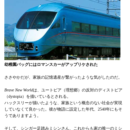
幼稚園バッグにはロマンスカーがアップリケされた
ささやかだが、家族の記憶遺産が繋がったような気がしたのだ。
Brave New World
は、ユートピア（理想郷）の反対のディストピア
（dystopia）を描いているとされる。
ハックスリーが描いたような、家族という概念のない社会が実現
していなくて良かった。彼が物語に設定した年代、2540年にもそ
うでありますよう。
そして、シンガー足踏みミシンさん、これからも家の唯一のミシ