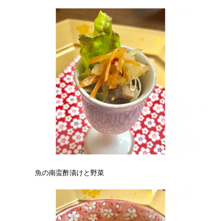
魚の南蛮酢漬けと野菜