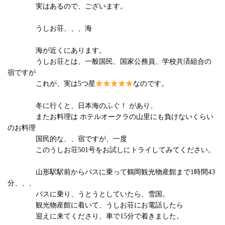
実はあるので、ございます。
うしお荘、、、海
海が近くにあります。
うしお荘とは、一般国民、国家公務員、学校共済組合の
宿ですが
これが、実は5つ星
なのです。
冬に行くと、日本海のふぐ！ があり、
またお料理は ホテルオークラの山里にも負けないくらい
のお料理
国民的な、、宿ですが、一度
このうしお荘501号をお試しにトライしてみてください。
山形駅駅前からバスに乗って鶴岡観光物産館まで1時間43
分、、、
バスに乗り、うとうとしていたら、雪国。
観光物産館に着いて、うしお荘にお電話したら
迎えに来てくださり、車で15分で着きました。