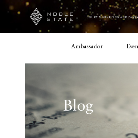
Ambassador
Even