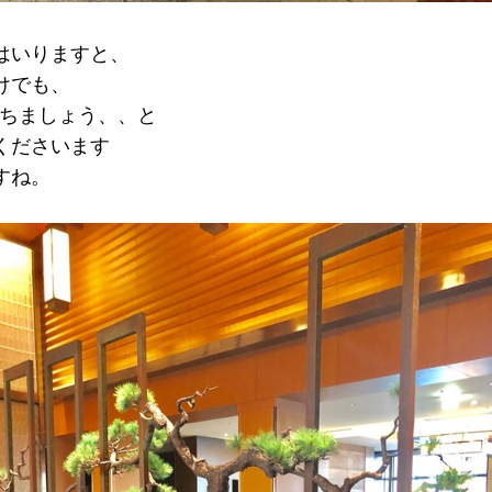
いりますと、
でも、
ちましょう、、と
ださいます
ね。