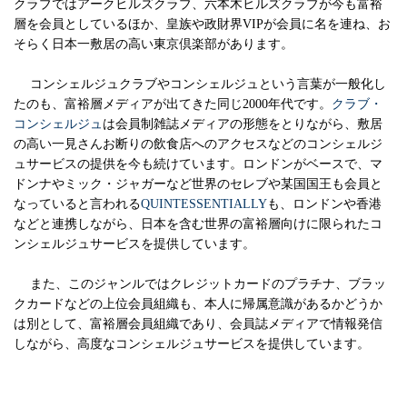
クラブではアークヒルズクラブ、六本木ヒルズクラブが今も富裕
層を会員としているほか、皇族や政財界VIPが会員に名を連ね、お
そらく日本一敷居の高い東京倶楽部があります。
コンシェルジュクラブやコンシェルジュという言葉が一般化し
たのも、富裕層メディアが出てきた同じ2000年代です。
クラブ・
コンシェルジュ
は会員制雑誌メディアの形態をとりながら、敷居
の高い一見さんお断りの飲食店へのアクセスなどのコンシェルジ
ュサービスの提供を今も続けています。ロンドンがベースで、マ
ドンナやミック・ジャガーなど世界のセレブや某国国王も会員と
なっていると言われる
QUINTESSENTIALLY
も、ロンドンや香港
などと連携しながら、日本を含む世界の富裕層向けに限られたコ
ンシェルジュサービスを提供しています。
また、このジャンルではクレジットカードのプラチナ、ブラッ
クカードなどの上位会員組織も、本人に帰属意識があるかどうか
は別として、富裕層会員組織であり、会員誌メディアで情報発信
しながら、高度なコンシェルジュサービスを提供しています。