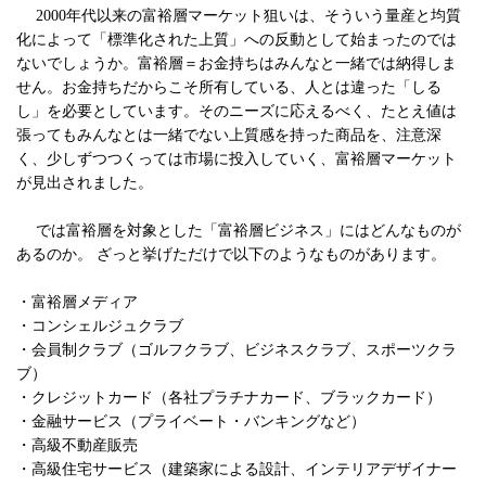
2000年代以来の富裕層マーケット狙いは、そういう量産と均質
化によって「標準化された上質」への反動として始まったのでは
ないでしょうか。富裕層＝お金持ちはみんなと一緒では納得しま
せん。お金持ちだからこそ所有している、人とは違った「しる
し」を必要としています。そのニーズに応えるべく、たとえ値は
張ってもみんなとは一緒でない上質感を持った商品を、注意深
く、少しずつつくっては市場に投入していく、富裕層マーケット
が見出されました。
では富裕層を対象とした「富裕層ビジネス」にはどんなものが
あるのか。 ざっと挙げただけで以下のようなものがあります。
・富裕層メディア
・コンシェルジュクラブ
・会員制クラブ（ゴルフクラブ、ビジネスクラブ、スポーツクラ
ブ）
・クレジットカード（各社プラチナカード、ブラックカード）
・金融サービス（プライベート・バンキングなど）
・高級不動産販売
・高級住宅サービス（建築家による設計、インテリアデザイナー