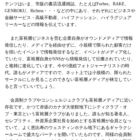
テンツはいま、市販の書店流通雑誌、たとえばForbes、RAKE、
GENROKU、Richess・・・などの中にあり、それぞれにビジネスや
金融サービス・高級不動産、ハイファッション、ハイラグジュア
リーカーなどの情報を伝えています。
また富裕層ビジネスを営む企業自身がオウンドメディアで情報
発信したり、メディアを経由せずに、小規模で限られた顧客だけ
を招いたイベントで情報発信するなど、イベントがメディア化し
ていたり、富裕層自身がSNSから情報発信して伝搬されていたり、
と複雑に進化しています。今や1億総フォトジャーナリストの時
代。誰もがメディアですので、ネット上では小規模の、限られた
サークルにしか見ることのできない富裕層メディアが林立してい
ると言っていいでしょう。
会員制クラブやコンシェルジュクラブも富裕層メディアに近い
存在です。かつて赤坂のカナダ大使館地下にシティクラブ・オ
ブ・東京という富裕層クラブがありました。誰もが知る著名人、
セレブリティ、外資系企業社長を始めとする富裕層が会員となっ
ていて、よく恵比寿のウェスティンホテル地下にあるギャラクシ
ールームで盛大なパーティを開いていたものです。同様の会員制