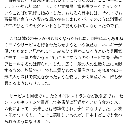
富裕層という言葉が使われるようになったのは、ここ20年のこ
と。2000年代初頭に、ちょうど富裕層、富裕層マーケティングと
いうことばが流行し始めました。もちろん日本には、それまでも
富裕層と言うべき豊かな層が存在しましたが、そのように消費者
の中のひとつのセグメントとして捉えられていなかったのです。
これは戦後のモノが何も無くなった時代に、国中に広くあまね
くモノやサービスを行きわたらせようという強烈なエネルギーが
働いたためだと思われます。みんなで豊かになろうという雰囲気
の中で、一部の豊かな人だけに役に立つものやサービスを声高に
アピールするのは憚られました。広く一般の人の生活向上に貢献
するもの、均質で少しでも上質なものが量産され、それまでは一
般の人が高価で買えなかったような物も、安く量産され、誰もが
買えるようになりました。
サービスも同様です。たとえばレストランなど飲食店でも、セ
ントラルキッチンで量産して各店舗に配送するという食のシステ
ム化によって、美味しさは標準化され、安価になりました。大枚
を叩かなくても、そこそこ美味しいものが、日本中どこでも食べ
られるようになりました。