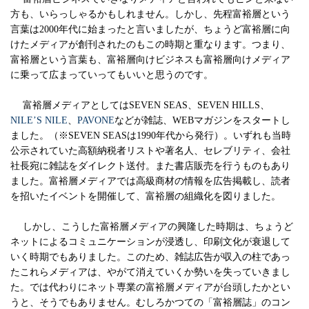
方も、いらっしゃるかもしれません。しかし、先程富裕層という
言葉は2000年代に始まったと言いましたが、ちょうど富裕層に向
けたメディアが創刊されたのもこの時期と重なります。つまり、
富裕層という言葉も、富裕層向けビジネスも富裕層向けメディア
に乗って広まっていってもいいと思うのです。
富裕層メディアとしてはSEVEN SEAS、SEVEN HILLS、
NILE’S NILE
、
PAVONE
などが雑誌、WEBマガジンをスタートし
ました。（※SEVEN SEASは1990年代から発行）。いずれも当時
公示されていた高額納税者リストや著名人、セレブリティ、会社
社長宛に雑誌をダイレクト送付。また書店販売を行うものもあり
ました。富裕層メディアでは高級商材の情報を広告掲載し、読者
を招いたイベントを開催して、富裕層の組織化を図りました。
しかし、こうした富裕層メディアの興隆した時期は、ちょうど
ネットによるコミュニケーションが浸透し、印刷文化が衰退して
いく時期でもありました。このため、雑誌広告が収入の柱であっ
たこれらメディアは、やがて消えていくか勢いを失っていきまし
た。では代わりにネット専業の富裕層メディアが台頭したかとい
うと、そうでもありません。むしろかつての「富裕層誌」のコン