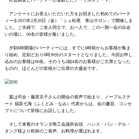
社会調査とパーティーが連動したノーブルステート。
アンケートにお答えいただいた方をお招きした初めてのパーテ
ィーを2015年2月20日（金）「シェ松尾 青山サロン」で開催しま
した。ご夫婦で、ご友人同士で、お一人で。この一期一会の出会
いの場に、60名の皆様が集いました。
夕刻6時開場のパーティーには、すでに6時前からお客様が集ま
り始め、定刻どおり6時30分のスタートとなりました。今回お申し
込みのお客様は60名。そのうち2組4名のお客様がご欠席となった
ものの、ほとんどの皆様がご出席の大盛会です。
宴は司会・藤原京子さんの開会の発声で始まり、ノーブルステ
ート 福富七海（ふくとみ・なみ）代表からは、会の趣旨、コンセ
プトについて皆様にお話ししました。
そして来賓のオランダ商工会議所会頭、ハンス・バン・デル・
タング様より乾杯のご発声。お料理が運ばれます。