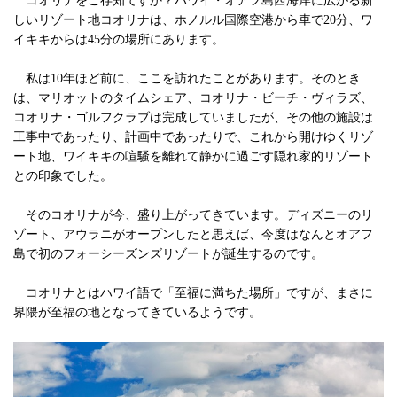
コオリナをご存知ですか？ハワイ・オアフ島西海岸に広がる新
しいリゾート地コオリナは、ホノルル国際空港から車で20分、ワ
イキキからは45分の場所にあります。
私は10年ほど前に、ここを訪れたことがあります。そのとき
は、マリオットのタイムシェア、コオリナ・ビーチ・ヴィラズ、
コオリナ・ゴルフクラブは完成していましたが、その他の施設は
工事中であったり、計画中であったりで、これから開けゆくリゾ
ート地、ワイキキの喧騒を離れて静かに過ごす隠れ家的リゾート
との印象でした。
そのコオリナが今、盛り上がってきています。ディズニーのリ
ゾート、アウラニがオープンしたと思えば、今度はなんとオアフ
島で初のフォーシーズンズリゾートが誕生するのです。
コオリナとはハワイ語で「至福に満ちた場所」ですが、まさに
界隈が至福の地となってきているようです。