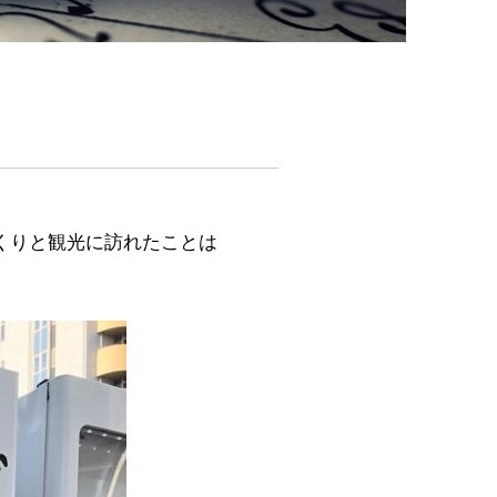
くりと観光に訪れたことは
。
。