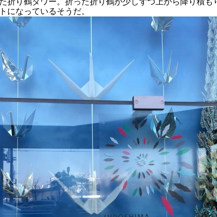
た折り鶴タワー。折った折り鶴が少しずつ上から降り積も
トになっているそうだ。