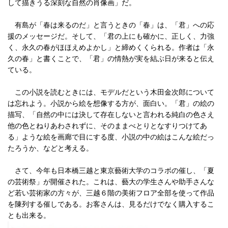
して描きうる深刻な自然の肖像画」だ。
有島が「春は来るのだ」と言うときの「春」は、「君」への応
援のメッセージだ。そして、「君の上にも確かに、正しく、力強
く、永久の春がほほえめよかし」と締めくくられる。作者は「永
久の春」と書くことで、「君」の情熱が実を結ぶ日が来ると伝え
ている。
この小説を読むときには、モデルだという木田金次郎について
は忘れよう。小説から絵を想像する方が、面白い。「君」の絵の
描写、「自然の中には決して存在しないと言われる純白の色さえ
他の色とねりあわされずに、そのままべとりとなすりつけてあ
る」ような絵を画廊で目にする度、小説の中の絵はこんな絵だっ
たろうか、などと考える。
さて、今年も日本橋三越と東京藝術大学のコラボの催し、「夏
の芸術祭」が開催された。これは、藝大の学生さんや助手さんな
ど若い芸術家の方々が、三越６階の美術フロア全部を使って作品
を陳列する催しである。お客さんは、見るだけでなく購入するこ
とも出来る。