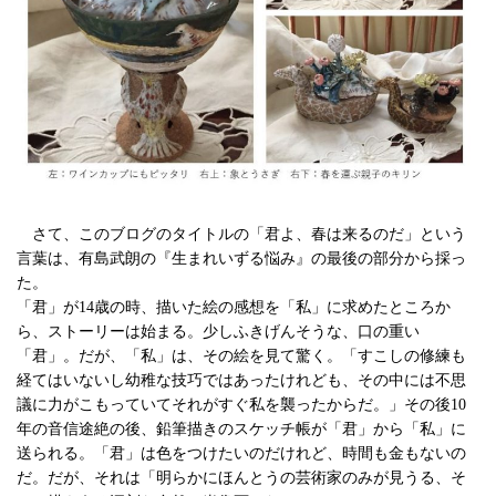
さて、このブログのタイトルの「君よ、春は来るのだ」という
言葉は、有島武朗の『生まれいずる悩み』の最後の部分から採っ
た。
「君」が14歳の時、描いた絵の感想を「私」に求めたところか
ら、ストーリーは始まる。少しふきげんそうな、口の重い
「君」。だが、「私」は、その絵を見て驚く。「すこしの修練も
経てはいないし幼稚な技巧ではあったけれども、その中には不思
議に力がこもっていてそれがすぐ私を襲ったからだ。」その後10
年の音信途絶の後、鉛筆描きのスケッチ帳が「君」から「私」に
送られる。「君」は色をつけたいのだけれど、時間も金もないの
だ。だが、それは「明らかにほんとうの芸術家のみが見うる、そ