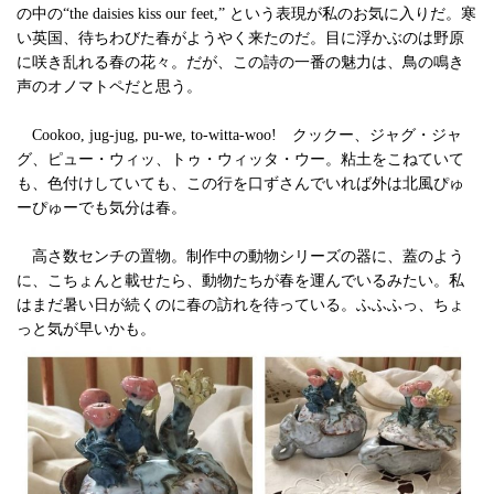
の中の“the daisies kiss our feet,” という表現が私のお気に入りだ。寒
い英国、待ちわびた春がようやく来たのだ。目に浮かぶのは野原
に咲き乱れる春の花々。だが、この詩の一番の魅力は、鳥の鳴き
声のオノマトペだと思う。
Cookoo, jug-jug, pu-we, to-witta-woo! クックー、ジャグ・ジャ
グ、ピュー・ウィッ、トゥ・ウィッタ・ウー。粘土をこねていて
も、色付けしていても、この行を口ずさんでいれば外は北風ぴゅ
ーぴゅーでも気分は春。
高さ数センチの置物。制作中の動物シリーズの器に、蓋のよう
に、こちょんと載せたら、動物たちが春を運んでいるみたい。私
はまだ暑い日が続くのに春の訪れを待っている。ふふふっ、ちょ
っと気が早いかも。