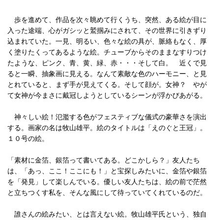
歩を進めて、作品を次々眺めて行くうち、突然、ある絵が目に
入った途端、心がガシッと鷲掴みにされて、その世界に引きずり
込まれていた。一見、明るい、色々な絵の具が、脈絡もなく、厚
く塗りたくってあるような絵。チューブからそのままなすりつけ
たような、ピンク、青、黄、緑、赤・・・そして白。 近くで見
ると一瞬、抽象画に見える。なんて素敵な色のハーモニー、と見
とれていると、まず手が見えてくる。そして顔が。女神？ やが
て女神が今まさに戴冠しようとしているシーンが浮かびあがる。
神々しい絵！氾濫する色がフェスティブな儀式の豪華さを演出
する。画家の名は牧山雄平。絵のタイトルは「えのぐと王冠」。
１０号の絵。
「素材に金箔、銀箔って書いてある。どこかしら？」友人たち
は、「あっ、ここ！ここにも！」と宝探しみたいに、金箔や銀箔
を「発見」して楽しんでいる。優しい友人たちは、絵の前で茫然
と立ちつくす私を、そんな風にして待っていてくれているのだ。
誰さんの絵みたい、とは言えない絵。牧山雄平氏という、独自