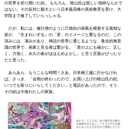
の世界を切り開いた絵。 もちろん、牧山氏は貧しい漁師なんかで
はない。その反対に藝大という日本最高峰の美術教育を受け、大
学院まで修了していらっしゃる。
だが、私には、修行僧のように己独自の画風を模索する孤独な
姿が、『生まれいずる』の「君」のイメージと重なるのだ。この
深みには、凄みがあり、神話の世界に通じるような、集合的無意
識の世界で、画家と見る者は繋がる。「君の上にも確かに、正し
く、力強く、永久の春がほほえめよかし」と言う言葉がぴったり
だと思った。
あらあら、もうこんな時間！さあ、日本橋三越に行かなけれ
ば。さっき、「会期が終わったので、お買い上げの牧山氏の絵、
いつでも取りにいらしてください」と電話があったので。そう、
その絵は今後わたしの家族。