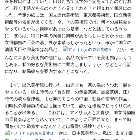
在を数日伸ばしていた。自分たちで見学の予定を立てたのだけれ
ど、行く価値があるのかどうか見てくれる？と頼まれて相談にの
った。予定の紙には、国立近代美術館、東京都美術館、国立新美
術館等の名前が出てくる。今、その美術館では、何々の展覧会を
やっているから、興味があったら是非、などと話しているうち
に、彼らは、特に日本の陶器に興味があるらしいとわかった。国
立博物館の「茶の湯」展が素晴らしかったという。確かに国宝の
油滴天目や卯花墻は名品だ。
だが、そ
んなに大きな美術館の他にも、名品の揃っている美術館はいくつ
もある。私の好きな美術館にご案内しましょうか、などという話
になり、結局彼らを案内することになった。
まず、出光美術館に行った。出光でも「茶の湯のうつわ」展を
やっている。桃山時代の「長次郎」の赤楽茶碗、黒楽茶碗、江戸
時代の萩や唐津焼、また海の向こうの中国、朝鮮の南宋の作品、
明時代の景徳鎮の名品も揃っていて、静かな環境でじっくり眺め
ることが出来る。
これには、アメリカ人も大喜び。国立博物館
の展覧会はとても込んでいて、このように正面に立ち止まって時
間をかけて鑑賞するなんてことは得難い経験だという。
次に、日本民芸館へ。私は、出光で最