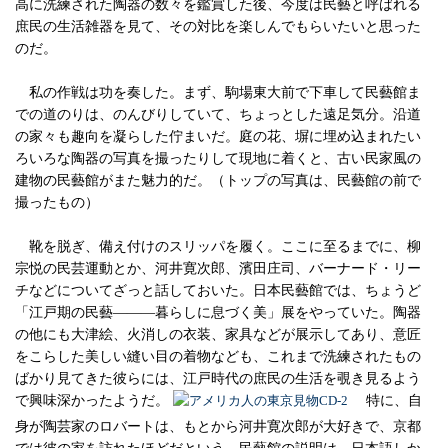
高に洗練された陶器の数々を鑑賞した後、今度は民藝と呼ばれる
庶民の生活雑器を見て、その対比を楽しんでもらいたいと思った
のだ。
私の作戦は功を奏した。まず、駒場東大前で下車して民藝館ま
での道のりは、のんびりしていて、ちょっとした遠足気分。沿道
の家々も趣向を凝らした佇まいだ。庭の花、塀に埋め込まれたい
ろいろな陶器の写真を撮ったりして現地に着くと、古い民家風の
建物の民藝館がまた魅力的だ。（トップの写真は、民藝館の前で
撮ったもの）
靴を脱ぎ、備え付けのスリッパを履く。ここに至るまでに、柳
宗悦の民芸運動とか、河井寛次郎、濱田庄司、バーナード・リー
チなどについてざっと話しておいた。日本民藝館では、ちょうど
「江戸期の民藝―――暮らしに息づく美」展をやっていた。陶器
の他にも大津絵、火消しの衣装、家具などが展示してあり、意匠
をこらした美しい縫い目の着物なども、これまで洗練されたもの
ばかり見てきた彼らには、江戸時代の庶民の生活を覗き見るよう
で興味深かったようだ。
特に、自
身が陶芸家のロバートは、もとから河井寛次郎が大好きで、京都