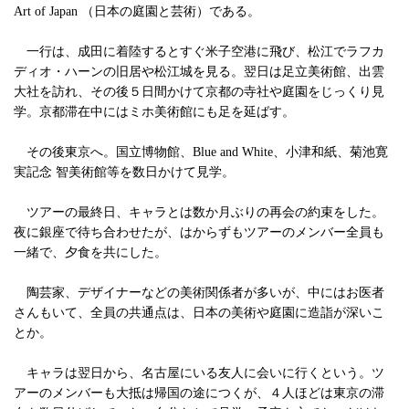
Art of Japan （日本の庭園と芸術）である。
一行は、成田に着陸するとすぐ米子空港に飛び、松江でラフカ
ディオ・ハーンの旧居や松江城を見る。翌日は足立美術館、出雲
大社を訪れ、その後５日間かけて京都の寺社や庭園をじっくり見
学。京都滞在中にはミホ美術館にも足を延ばす。
その後東京へ。国立博物館、Blue and White、小津和紙、菊池寛
実記念 智美術館等を数日かけて見学。
ツアーの最終日、キャラとは数か月ぶりの再会の約束をした。
夜に銀座で待ち合わせたが、はからずもツアーのメンバー全員も
一緒で、夕食を共にした。
陶芸家、デザイナーなどの美術関係者が多いが、中にはお医者
さんもいて、全員の共通点は、日本の美術や庭園に造詣が深いこ
とか。
キャラは翌日から、名古屋にいる友人に会いに行くという。ツ
アーのメンバーも大抵は帰国の途につくが、４人ほどは東京の滞