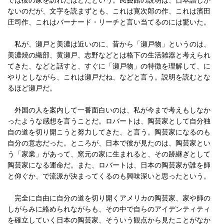
では彼の家を訪れたほどだという。民藝館の説明は、日本語しか
ないのだが、文字を読まずとも、これは寛次郎の作、これは濱田
庄司作、これはバーナード・リーチと言い当てるのには驚いた。
私が、瀬戸と美濃は近いのに、昔から「瀬戸物」というのは、
美濃焼の織部、黄瀬戸、志野などとは格下の生活雑器と考えられ
てきた、などと話すと、すぐに「瀬戸物」の特徴を理解して、に
やりとしながら、これは瀬戸だね、などと言う。説明を読むとな
るほど瀬戸だ。
外国の人を案内して一番面白いのは、私が今まで考えもしなか
ったような感想を言うことだ。ロバートは、陶芸家として自分独
自の道を切り開こうと努力してきた、と言う。陶芸家になるのも
自分の意志だった。ところが、日本で彼が見たのは、陶芸家とい
う「家業」があって、窯元の家に生まれると、その跡継ぎとして
陶芸家になる運命だ。また、ロバートは、日本の陶芸家が誰を師
と仰ぐか、で流派が決まってくるのも興味深いと思ったという。
完全に自由に自分の道を切り開くアメリカの陶芸家、家や師の
しがらみに絡められながらも、その中で自らのアイデンティティ
を確立していく日本の陶芸家、そういう観点から見たことがなか