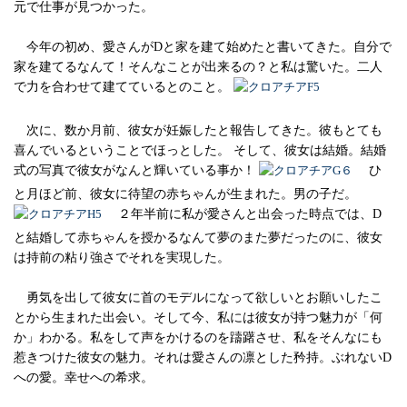
元で仕事が見つかった。
今年の初め、愛さんがDと家を建て始めたと書いてきた。自分で
家を建てるなんて！そんなことが出来るの？と私は驚いた。二人
で力を合わせて建てているとのこと。
次に、数か月前、彼女が妊娠したと報告してきた。彼もとても
喜んでいるということでほっとした。 そして、彼女は結婚。結婚
式の写真で彼女がなんと輝いている事か！
ひ
と月ほど前、彼女に待望の赤ちゃんが生まれた。男の子だ。
２年半前に私が愛さんと出会った時点では、D
と結婚して赤ちゃんを授かるなんて夢のまた夢だったのに、彼女
は持前の粘り強さでそれを実現した。
勇気を出して彼女に首のモデルになって欲しいとお願いしたこ
とから生まれた出会い。そして今、私には彼女が持つ魅力が「何
か」わかる。私をして声をかけるのを躊躇させ、私をそんなにも
惹きつけた彼女の魅力。それは愛さんの凛とした矜持。ぶれないD
への愛。幸せへの希求。