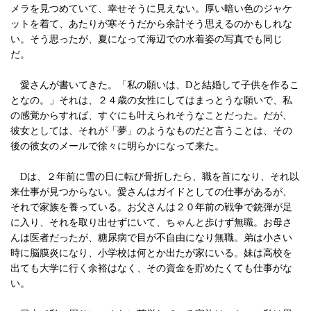
メラを見つめていて、幸せそうに見えない。厚い暗い色のジャケ
ットを着て、あたりが寒そうだから余計そう思えるのかもしれな
い。そう思ったが、夏になって海辺での水着姿の写真でも同じ
だ。
愛さんが書いてきた。「私の願いは、Dと結婚して子供を作るこ
となの。」それは、２４歳の女性にしてはまっとうな願いで、私
の感覚からすれば、すぐにも叶えられそうなことだった。だが、
彼女としては、それが「夢」のようなものだと言うことは、その
後の彼女のメールで徐々に明らかになって来た。
Dは、２年前に雪の日に転び骨折したら、職を首になり、それ以
来仕事が見つからない。愛さんはガイドとしての仕事があるが、
それで家族を養っている。お父さんは２０年前の戦争で銃弾が足
に入り、それを取り出せずにいて、ちゃんと歩けず無職。お母さ
んは医者だったが、糖尿病で目が不自由になり無職。弟は小さい
時に脳膜炎になり、小学校は何とか出たが家にいる。妹は高校を
出ても大学に行く余裕はなく、その資金を貯めたくても仕事がな
い。