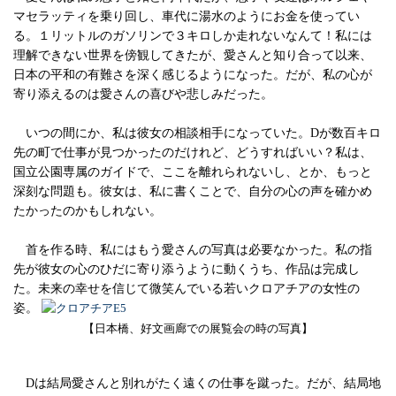
マセラッティを乗り回し、車代に湯水のようにお金を使ってい
る。１リットルのガソリンで３キロしか走れないなんて！私には
理解できない世界を傍観してきたが、愛さんと知り合って以来、
日本の平和の有難さを深く感じるようになった。だが、私の心が
寄り添えるのは愛さんの喜びや悲しみだった。
いつの間にか、私は彼女の相談相手になっていた。Dが数百キロ
先の町で仕事が見つかったのだけれど、どうすればいい？私は、
国立公園専属のガイドで、ここを離れられないし、とか、もっと
深刻な問題も。彼女は、私に書くことで、自分の心の声を確かめ
たかったのかもしれない。
首を作る時、私にはもう愛さんの写真は必要なかった。私の指
先が彼女の心のひだに寄り添うように動くうち、作品は完成し
た。未来の幸せを信じて微笑んでいる若いクロアチアの女性の
姿。
【日本橋、好文画廊での展覧会の時の写真】
Dは結局愛さんと別れがたく遠くの仕事を蹴った。だが、結局地