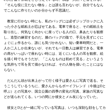
「そんな役に立たない物を」とは誰も言わないが、自分でもなん
でこんなに作りたいのか分からず不思議だ。
教室に行かない時にも、私のバッグには必ずジップロックに入
った小さな紙粘土が忍ばせてある。電車で座ると、その紙粘土を
取り出し、何気なく向かいに座っている人の口、鼻あたりを観察
し、造型の練習するのだ。膝のバッグの陰で、手元を見ずにぐに
ょぐにょ作るから、誰にも気づかれない。短い乗車時間だと、一
人か二人しか出来ないが、それでも一日数人は練習できる。電車
の席がいっぱいで座れない時には、近くにいる人の耳を観察。絵
を描く時でもそうだが、「こんなものは初めて見る」というよう
な気持ちで耳を見て描かなければ、その人物を描いたことにはな
らない。
だんだん頭が出来上がって行く様子は愛さんに写真で送る。そ
うこうしているうちに、愛さんからもボーイフレンド（今後はDと
呼ぶ）との写真や、国立公園の四季の変化の写真、家族の写真な
どが送られてくる。いつの間にか彼女とメル友になっていた。
彼女とDとが一緒に写っている写真は、いつも深刻な顔をしてカ