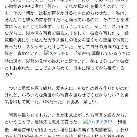
い微笑みの中に潜む「何か」、それが私の心を捉えたのだ。で
も、その「何か」は私が声をかけるのをためらわせた。 私は、
そんなにも彼女の首を作りたいと願っているのに、そのことを彼
女に伝えることも出来ず、うじうじしていた。そして、スパイさ
ながらに、湖や滝を写真で撮るふりをして、彼女を写したり、遊
覧船の奥に引っ込んだガラス越しの彼女を遠くから望遠で写真に
撮ったり、スケッチしたりしていた。そして自分の勇気のなさを
嘆き、責めていた。
心の中で葛藤しているうちに
時は過ぎ、湖群の見学が終わりに近づいた。後１０分ほどで彼女
ともお別れだ。ここであきらめて、日本に帰ってから後悔する
の？
ついに勇気を振り絞り、愛さんに、あなたの首を作りたいのだ
けれど、いろいろな角度から写真を撮らせてくださらない？と勇
気を出して聞いた。OKだった。わああ、嬉しい。
写真を撮らせてもらい、首が出来上がったら写真を送るから、
ということで、連絡先も教えて貰った。
帰国
後、早速首作りが始まった。場所は私の属する陶芸教室。まわり
の人が皿や茶碗をこしらえている時、私は一人黙々と首を作る。