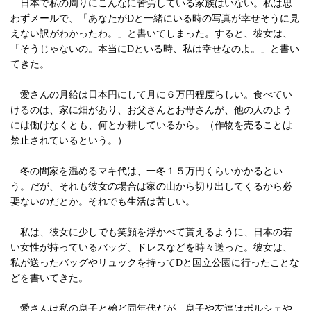
日本で私の周りにこんなに苦労している家族はいない。私は思
わずメールで、「あなたがDと一緒にいる時の写真が幸せそうに見
えない訳がわかったわ。」と書いてしまった。すると、彼女は、
「そうじゃないの。本当にDといる時、私は幸せなのよ。」と書い
てきた。
愛さんの月給は日本円にして月に６万円程度らしい。食べてい
けるのは、家に畑があり、お父さんとお母さんが、他の人のよう
には働けなくとも、何とか耕しているから。（作物を売ることは
禁止されているという。）
冬の間家を温めるマキ代は、一冬１５万円くらいかかるとい
う。だが、それも彼女の場合は家の山から切り出してくるから必
要ないのだとか。それでも生活は苦しい。
私は、彼女に少しでも笑顔を浮かべて貰えるように、日本の若
い女性が持っているバッグ、ドレスなどを時々送った。彼女は、
私が送ったバッグやリュックを持ってDと国立公園に行ったことな
どを書いてきた。
愛さんは私の息子と殆ど同年代だが、息子や友達はポルシェや