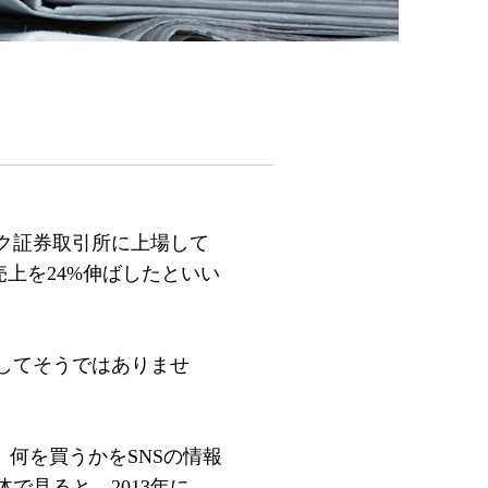
に
ク証券取引所に上場して
売上を24%伸ばしたといい
してそうではありませ
何を買うかをSNSの情報
で見ると、2013年に