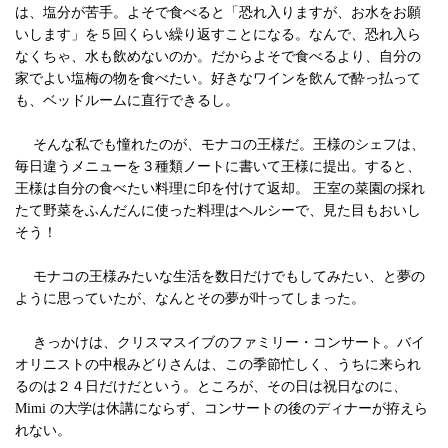
は、塩分が苦手。よそで食べると「恐れ入りますが、お水をお願
いします」を５回くらい繰り返すことになる。なんで、恐れ入ら
なくちゃ、水も飲めないのか。だからよそで食べるより、自分の
家でよい塩梅の物を食べたい。好きなワインを飲んで酔っ払って
も、ベッドルームに直行できるし。
そんな私でも憧れたのが、モナコの王様だ。王様のシェフは、
毎日違うメニューを３種類ノートに書いて王様に提出。すると、
王様は自分の食べたい料理に印を付けて返却。 王室の菜園の採れ
たて野菜をふんだんに使った料理はヘルシーで、見た目もおいし
そう！
モナコの王様みたいな生活を数日だけでもしてみたい、と夢の
ように思っていたが、なんとその夢が叶ってしまった。
きっかけは、クリスマスイブのファミリー・コンサート。バイ
オリニストの中根みどりさんは、この季節忙しく、うちに来られ
るのは２４日だけだという。ところが、その日は祝日なのに、
Mimi の大学は休講にならず、コンサートの後のディナーが拵えら
れない。