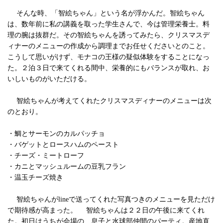
そんな時、「智絵ちゃん」という名が浮かんだ。智絵ちゃん
は、数年前に私の講義を取った学生さんで、今は管理栄養士。料
理の腕は抜群だ。その智絵ちゃんを誘ってみたら、クリスマスデ
ィナーのメニューの作成から調理までお任せくださいとのこと。
こうして思いがけず、モナコの王様の疑似体験をすることになっ
た。２泊３日で来てくれる間中、栄養的にもバランスが取れ、お
いしいものがいただける。
智絵ちゃんが考えてくれたクリスマスディナーのメニューは次
のとおり。
・鯛とサーモンのカルパッチョ
・バゲットとロースハムのペースト
・チーズ・ミートローフ
・カニとマッシュルームの豆乳フラン
・温玉チーズ焼き
智絵ちゃんがlineで送ってくれた写真つきのメニューを見ただけ
で期待感が高まった。 智絵ちゃんは２２日の午後に来てくれ
た。初日はうちが会場の、息子と水球部仲間のパーティ。産地直