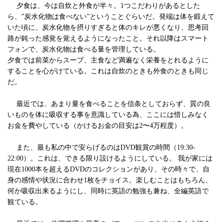
夕食は、今は自炊と外食が半々。1つこだわりがあるとした
ら、”炭水化物は食べない”ということぐらいだ。発端は体を鍛えて
いた頃に、炭水化物を摂りすぎると体のキレが悪くなり、思考回
路が鈍った感覚を覚えるようになったこと。それ以降はスマート
フォンで、炭水化物は食べる量を管理している。
夕食では前菜からスープ、主食など満遍なく栄養をとれるように
することを心がけている。これは自炊のときも外食のときも同じ
だ。
最近では、あまり量を食べることを信条としておらず、質の良
いものを体に吸収する事を意識している為、ここには惜しみなく
お金を費やしている（かけるお金の目安は2〜4万程度）。
また、最も私の中で安らげるのはDVD観賞の時間（19:30-
22:00）。これは、できる限り設けるようにしている。 我が家には
現在1000本を超えるDVDのコレクションがあり、その時々で、自
身の感情や状況に合わせ1枚をチョイス。楽しむことはもちろん、
何か吸収出来るようにし、同時に英語の勉強も兼ね、全編英語で
観ている。