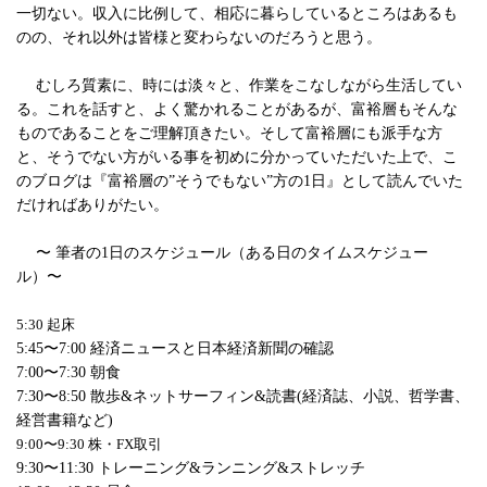
一切ない。収入に比例して、相応に暮らしているところはあるも
のの、それ以外は皆様と変わらないのだろうと思う。
むしろ質素に、時には淡々と、作業をこなしながら生活してい
る。これを話すと、よく驚かれることがあるが、富裕層もそんな
ものであることをご理解頂きたい。そして富裕層にも派手な方
と、そうでない方がいる事を初めに分かっていただいた上で、こ
のブログは『富裕層の”そうでもない”方の1日』として読んでいた
だければありがたい。
〜 筆者の1日のスケジュール（ある日のタイムスケジュー
ル）〜
5:30 起床
5:45〜7:00 経済ニュースと日本経済新聞の確認
7:00〜7:30 朝食
7:30〜8:50 散歩&ネットサーフィン&読書(経済誌、小説、哲学書、
経営書籍など)
9:00〜9:30 株・FX取引
9:30〜11:30 トレーニング&ランニング&ストレッチ