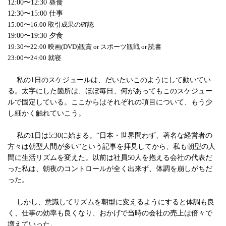
12:00〜12:30 昼食
12:30〜15:00 仕事
15:00〜16:00 取引成果の確認
19:00〜19:30 夕食
19:30〜22:00 映画(DVD)観賞 or スポーツ観戦 or 読書
23:00〜24:00 就寝
私の1日のスケジュールは、だいたいこのようにして動いてい
る。太字にした箇所は、ほぼ毎日、何があってもこのスケジュー
ルで固定している。ここからはそれぞれの項目について、もう少
し細かく触れていこう。
私の1日は5:30に始まる。“日本・世界問わず、著名な経営者の
方々は朝型人間が多い“という記事を拝見してから、私も朝型の人
間に生活リズムを変えた。以前は社員50人を抱える会社の代表だ
った私は、朝夜のコントロールが全く出来ず、体調を崩しがちだ
った。
しかし、意識してリズムを朝型に変えるようにすると体調も良
く、仕事の効率も良くなり、おかげで当時の会社の売上は倍々で
増えていった。