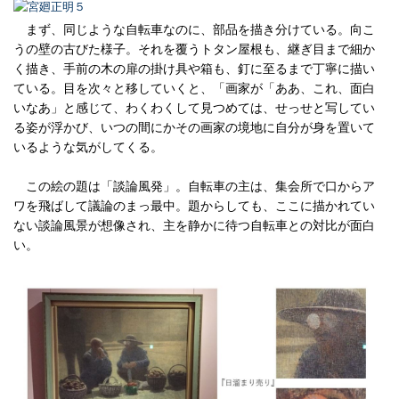
まず、同じような自転車なのに、部品を描き分けている。向こ
うの壁の古びた様子。それを覆うトタン屋根も、継ぎ目まで細か
く描き、手前の木の扉の掛け具や箱も、釘に至るまで丁寧に描い
ている。目を次々と移していくと、「画家が「ああ、これ、面白
いなあ」と感じて、わくわくして見つめては、せっせと写してい
る姿が浮かび、いつの間にかその画家の境地に自分が身を置いて
いるような気がしてくる。
この絵の題は「談論風発」。自転車の主は、集会所で口からア
ワを飛ばして議論のまっ最中。題からしても、ここに描かれてい
ない談論風景が想像され、主を静かに待つ自転車との対比が面白
い。