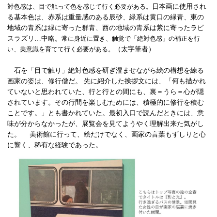
対色感は、目で触って色を感じて行く必要がある。
日本画に使用され
る基本色は、赤系は重量感のある辰砂、緑系は黄口の緑青、東の
地域の青系は緑に寄った群青、西の地域の青系は紫に寄ったラピ
スラズリ…中略。
常に身近に置き、触覚で「絶対色感」の補正を行
い、美意識を育てて行く必要がある。
（太字筆者）
石を「目で触り」絶対色感を研ぎ澄ませながら絵の構想を練る
画家の姿は、修行僧だ。 先に紹介した挨拶文には、「何も描かれ
ていないと思われていた、行と行との間にも、裏＝うら＝心が隠
されています。その行間を楽しむためには、積極的に修行を積む
ことです。」とも書かれていた。最初入口で読んだときには、意
味が分からなかったが、展覧会を見てようやく理解出来た気がし
た。
美術館に行って、絵だけでなく、画家の言葉もずしりと心
に響く、稀有な経験であった。