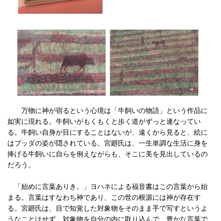
万物に神が宿るという心境は「牛飼いの物語」という作品に
如実に現れる。牛飼いがもくもくと歩く道がずっと連なってい
る。牛飼い自身が目にすることはないが、遠くから見ると、絵に
はブッダの姿が隠されている。宮廻氏は、一生単調な生活に身を
捧げる牛飼いに自らを例えながらも、そこに美を見出しているの
だろう。
「始めに言葉ありき。」ヨハネによる福音書はこの言葉から始
まる。言葉はすなわち神であり、この世の根源には神が存在す
る。宮廻氏は、目で知覚した対象物をそのまま手で写すというよ
うなことはせず、対象物を自分の内に取り込んで、豊かな言葉で