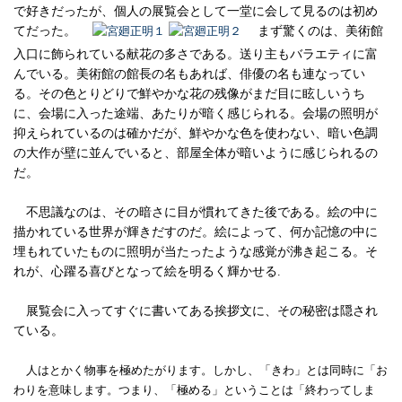
で好きだったが、個人の展覧会として一堂に会して見るのは初め
てだった。
まず驚くのは、美術館
入口に飾られている献花の多さである。送り主もバラエティに富
んでいる。美術館の館長の名もあれば、俳優の名も連なってい
る。その色とりどりで鮮やかな花の残像がまだ目に眩しいうち
に、会場に入った途端、あたりが暗く感じられる。会場の照明が
抑えられているのは確かだが、鮮やかな色を使わない、暗い色調
の大作が壁に並んでいると、部屋全体が暗いように感じられるの
だ。
不思議なのは、その暗さに目が慣れてきた後である。絵の中に
描かれている世界が輝きだすのだ。絵によって、何か記憶の中に
埋もれていたものに照明が当たったような感覚が沸き起こる。そ
れが、心躍る喜びとなって絵を明るく輝かせる.
展覧会に入ってすぐに書いてある挨拶文に、その秘密は隠され
ている。
人はとかく物事を極めたがります。しかし、「きわ」とは同時に「お
わりを意味します。つまり、「極める」ということは「終わってしま