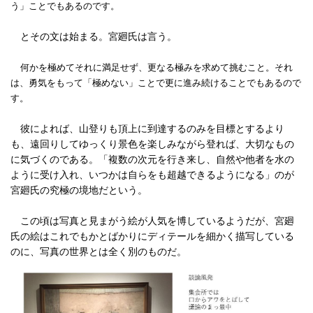
う」ことでもあるのです。
とその文は始まる。宮廻氏は言う。
何かを極めてそれに満足せず、更なる極みを求めて挑むこと。それ
は、勇気をもって「極めない」ことで更に進み続けることでもあるので
す。
彼によれば、山登りも頂上に到達するのみを目標とするより
も、遠回りしてゆっくり景色を楽しみながら登れば、大切なもの
に気づくのである。「複数の次元を行き来し、自然や他者を水の
ように受け入れ、いつかは自らをも超越できるようになる」のが
宮廻氏の究極の境地だという。
この頃は写真と見まがう絵が人気を博しているようだが、宮廻
氏の絵はこれでもかとばかりにディテールを細かく描写している
のに、写真の世界とは全く別のものだ。