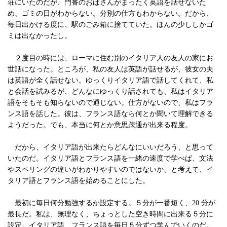
荘にいたのだが、門番のおばさんがまったく英語を話せないた
め、ゴミの日がわからない。分別の仕方もわからない。だから、
毎日出かける度に、駅のごみ箱に捨てていた。ほんの少ししかゴ
ミは出なかったし。
２度目の時には、ローマに住む別のイタリア人の友人の家にお
世話になった。ところが、私の友人は英語が話せるが、彼女の夫
は英語が全く話せない。ゆっくりイタリア語で話してくれて、私
と会話を試みるが、どんなにゆっくり話されても、私はイタリア
語をそもそも知らないので通じない。仕方がないので、私はフラ
ンス語を話した。彼は、フランス語なら何とか聞いて理解できる
ようだった。でも、本当に何とか意思疎通が出来る程度。
だから、イタリア語が出来たらどんなにいいだろう、と思って
いたのだ。イタリア語とフランス語を一緒の速度で学べば、文法
やスペリングの違いがわかりやすいのではないか、と考えて、イ
タリア語とフランス語を始めることにした。
最初に毎日何分勉強するか設定する。５分が一番短く、20 分が
最長だ。私は、無理なく、ちょっとした空き時間に出来る５分に
設定。イタリア語、フランス語を毎日５分ずつ学んでいくのだ。