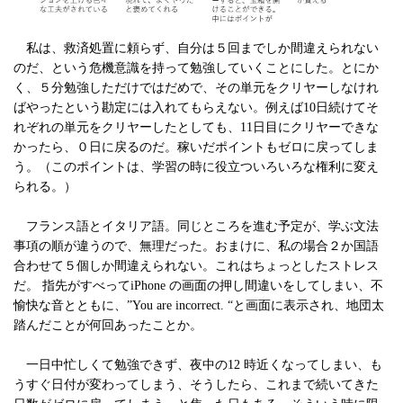
私は、救済処置に頼らず、自分は５回までしか間違えられない
のだ、という危機意識を持って勉強していくことにした。とにか
く、５分勉強しただけではだめで、その単元をクリヤーしなけれ
ばやったという勘定には入れてもらえない。例えば10日続けてそ
れぞれの単元をクリヤーしたとしても、11日目にクリヤーできな
かったら、０日に戻るのだ。稼いだポイントもゼロに戻ってしま
う。（このポイントは、学習の時に役立ついろいろな権利に変え
られる。）
フランス語とイタリア語。同じところを進む予定が、学ぶ文法
事項の順が違うので、無理だった。おまけに、私の場合２か国語
合わせて５個しか間違えられない。これはちょっとしたストレス
だ。 指先がすべってiPhone の画面の押し間違いをしてしまい、不
愉快な音とともに、”You are incorrect. “と画面に表示され、地団太
踏んだことが何回あったことか。
一日中忙しくて勉強できず、夜中の12 時近くなってしまい、も
うすぐ日付が変わってしまう、そうしたら、これまで続いてきた