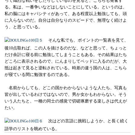
って熾烈な戦いをしたりしているのを見ると、こちらも発奮す
る。私は、一番争いなどはしないことにしている。というのは、
私の脳にはキャパシティがあって、ある程度以上勉強しても、頭
に入らないのだ。自分は自分なりのスピードで、無理なく続けよ
う、と思っている。
そんな私でも、ポイントの一覧表を見て、
後10点取れば、この人を抜けるのだな、などと思って、ちょっと
だけ余計に寝る前に勉強してしまうこともある。その結果はたち
どころに表示されるので、にんまりしてベッドに入るのだが、大
抵は起きて見ると逆転されている。時差の違う国の人は、こちら
が寝ている間に勉強するのである。
名前からしても、どこの国かわからないような人たち、写真も
皆が出しているわけではないので、男か女かもわからない。そう
いう人たちと、一種の同士の感覚で切磋琢磨する楽しさは代えが
たい。
次はどの言語に挑戦しようか、と長く続く
語学のリストを眺めている。