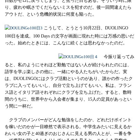
日数がゼロに戻ってしまう、と焦った日もある。そういう時に限
り、疲れや眠さでくだらないミスを犯すのだ。後一回間違えたら
アウトだ、という危機的状況に何度も陥った。
こうして、とうとう10月22日、DUOLINGO
100日を達成。100 Days の文字が画面に現れた時には万感の思いだ
った。始めたときには、こんなに続くとは思わなかったのだ。
今振り返ってみ
ると、私のようにそれほど勤勉ではない人が続けられたのには、
語学を学ぶ楽しさの他に、一緒にやる人たちがいたからだ。実
は、DUOLINGOにはクラブ活動というのがあり、誰かの作ったク
ラブに入ってもいいし、自分で立ち上げてもいい。私は、フラン
ス語とイタリア語それぞれにクラブを立ち上げた。すると、数時
間のうちに、世界中から入会者が集まり、15人の定員があっとい
う間に一杯だ。
クラブのメンバーがどんな勉強をしたのか、どれだけポイント
を稼いだのかが一目瞭然で表示される。中学生みたいに見えるか
わいい女の子と40過ぎのおじさんに見える男の人とが、一番を争