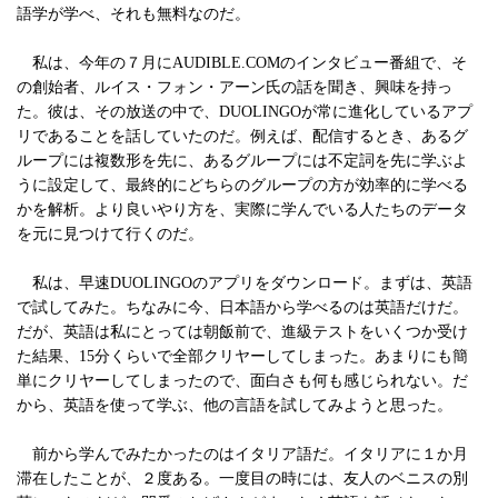
語学が学べ、それも無料なのだ。
私は、今年の７月にAUDIBLE.COMのインタビュー番組で、そ
の創始者、ルイス・フォン・アーン氏の話を聞き、興味を持っ
た。彼は、その放送の中で、DUOLINGOが常に進化しているアプ
リであることを話していたのだ。例えば、配信するとき、あるグ
ループには複数形を先に、あるグループには不定詞を先に学ぶよ
うに設定して、最終的にどちらのグループの方が効率的に学べる
かを解析。より良いやり方を、実際に学んでいる人たちのデータ
を元に見つけて行くのだ。
私は、早速DUOLINGOのアプリをダウンロード。まずは、英語
で試してみた。ちなみに今、日本語から学べるのは英語だけだ。
だが、英語は私にとっては朝飯前で、進級テストをいくつか受け
た結果、15分くらいで全部クリヤーしてしまった。あまりにも簡
単にクリヤーしてしまったので、面白さも何も感じられない。だ
から、英語を使って学ぶ、他の言語を試してみようと思った。
前から学んでみたかったのはイタリア語だ。イタリアに１か月
滞在したことが、２度ある。一度目の時には、友人のベニスの別